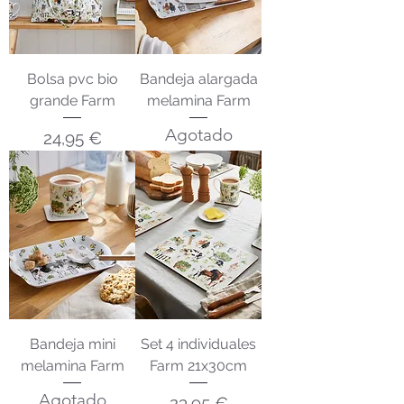
Bolsa pvc bio
Bandeja alargada
grande Farm
melamina Farm
Agotado
Precio
24,95 €
Bandeja mini
Set 4 individuales
melamina Farm
Farm 21x30cm
Agotado
Precio
23,95 €