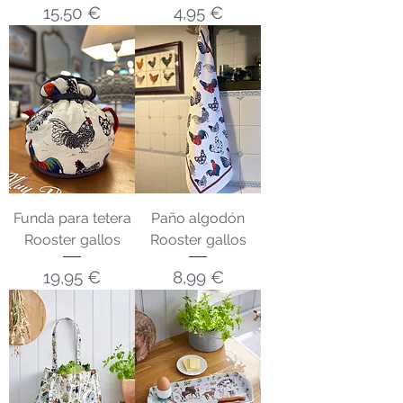
Precio
Precio
15,50 €
4,95 €
Funda para tetera
Paño algodón
Rooster gallos
Rooster gallos
Precio
Precio
19,95 €
8,99 €