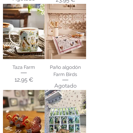
Taza Farm
Paño algodón
Farm Birds
Precio
12,95 €
Agotado