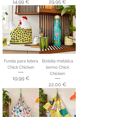
Precio
Precio
14,99 €
29,95 €
Funda para tetera
Botella metálica
Chick Chicken
termo Chick
Chicken
Precio
19,99 €
Precio
22,00 €