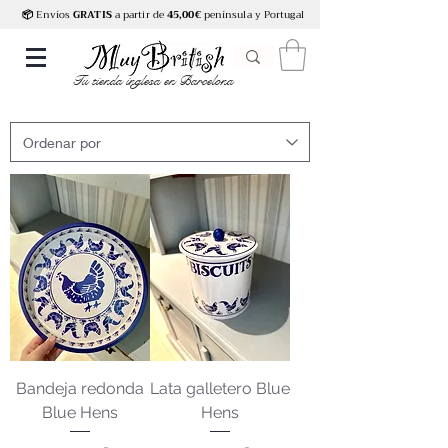
📦
Envíos
GRATIS
a partir de
45,00€
península y Portugal
Tu tienda inglesa en Barcelona
Bandeja redonda
Lata galletero Blue
Blue Hens
Hens