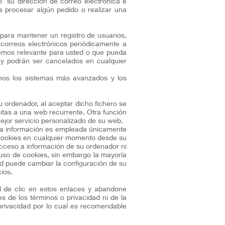
 su dirección de correo electrónica e
 procesar algún pedido o realizar una
e para mantener un registro de usuarios,
correos electrónicos periódicamente a
eremos relevante para usted o que pueda
e y podrán ser cancelados en cualquier
mos los sistemas más avanzados y los
u ordenador, al aceptar dicho fichero se
isitas a una web recurrente. Otra función
ejor servicio personalizado de su web.
Esta información es empleada únicamente
s cookies en cualquier momento desde su
acceso a información de su ordenador ni
 uso de cookies, sin embargo la mayoría
d puede cambiar la configuración de su
ios.
ed de clic en estos enlaces y abandone
es de los términos o privacidad ni de la
e privacidad por lo cual es recomendable