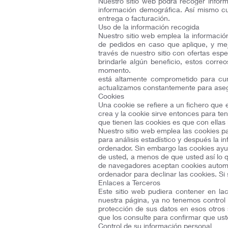
Nuestro sitio web podrá recoger infor
información demográfica. Así mismo cu
entrega o facturación.
Uso de la información recogida
Nuestro sitio web emplea la información
de pedidos en caso que aplique, y mej
través de nuestro sitio con ofertas es
brindarle algún beneficio, estos corr
momento.
está altamente comprometido para cu
actualizamos constantemente para aseg
Cookies
Una cookie se refiere a un fichero que 
crea y la cookie sirve entonces para ten
que tienen las cookies es que con ellas
Nuestro sitio web emplea las cookies p
para análisis estadístico y después la
ordenador. Sin embargo las cookies ayu
de usted, a menos de que usted así lo 
de navegadores aceptan cookies automá
ordenador para declinar las cookies. Si 
Enlaces a Terceros
Este sitio web pudiera contener en la
nuestra página, ya no tenemos control s
protección de sus datos en esos otros s
que los consulte para confirmar que us
Control de su información personal