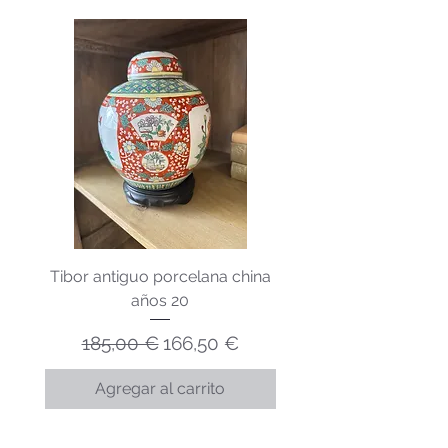
Tibor antiguo porcelana china
Lechera porcelana v
años 20
Precio
Precio de oferta
185,00 €
166,50 €
Agregar al carrito