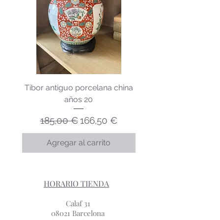
Tibor antiguo porcelana china
Lechera porcelana v
años 20
Precio
Precio de oferta
185,00 €
166,50 €
Agregar al carrito
HORARIO TIENDA
Calaf 31
08021 Barcelona