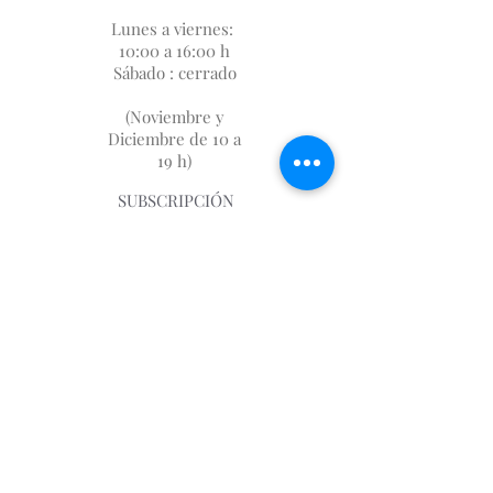
Lunes a viernes:
10:00 a 16:00 h
Sábado : cerrado
(Noviembre y
Diciembre de 10 a
19 h)
SUBSCRIPCIÓN
FIDELIZACIÓN
SOBRE NOSOTROS
DÓNDE ESTAMOS
AVISO LEGAL
GASTOS DE ENVIO
📩
first.imp@me.com
930046983