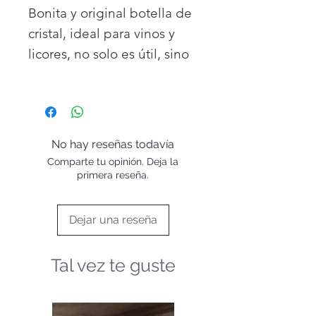
Bonita y original botella de
cristal, ideal para vinos y
licores, no solo es útil, sino
que además es muy
decorativa, el regalo
perfecto para alguien que
sabe valorar estos
No hay reseñas todavía
momentos de placer.
Comparte tu opinión. Deja la
Material : Cristal
primera reseña.
Dejar una reseña
Tal vez te guste