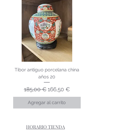
Tibor antiguo porcelana china
Lechera porcelana v
años 20
Precio
Precio de oferta
185,00 €
166,50 €
Agregar al carrito
HORARIO TIENDA