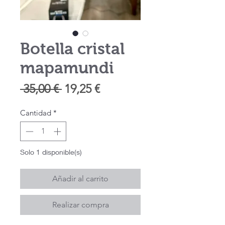
Botella cristal
mapamundi
Precio
Precio
 35,00 € 
19,25 €
de
Cantidad
*
oferta
Solo 1 disponible(s)
Añadir al carrito
Realizar compra