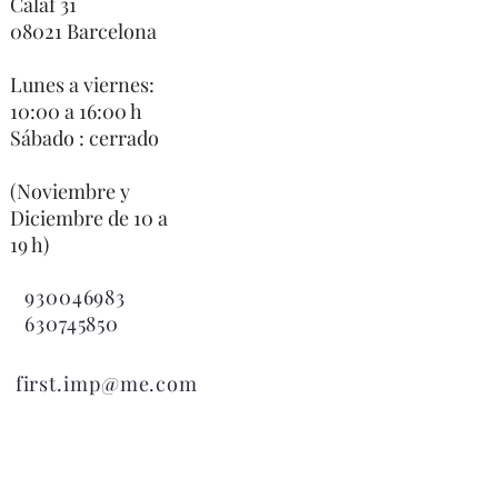
Calaf 31
08021 Barcelona
Lunes a viernes:
10:00 a 16:00 h
Sábado : cerrado
(Noviembre y
Diciembre de 10 a
19 h)
930046983
630745850

first.imp@me.com