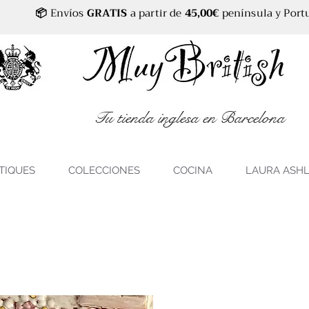
📦
Envíos
GRATIS
a partir de
45,00€
península y Port
Tu tienda inglesa en Barcelona
TIQUES
COLECCIONES
COCINA
LAURA ASH