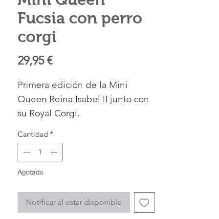
Fucsia con perro
corgi
Precio
29,95 €
Primera edición de la Mini
Queen Reina Isabel II junto con
su Royal Corgi.
Color Fucsia.
Cantidad
*
Mide 8 cm de altura.
Edición limitada
Material Pvc.
Agotado
Diseñado en UK.
NO es un juguete, es una pieza
Notificar al estar disponible
de coleccionista.