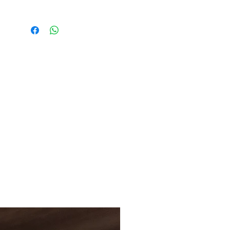
No apto para niños menores de
3 años ya que contiene piezas
pequeñas.