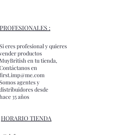
PROFESIONALES :
Si eres profesional y quieres
vender productos
MuyBritish en tu tienda,
Contáctanos en
first.imp@me.com
Somos agentes y
distribuidores desde
hace 35 años
HORARIO TIENDA