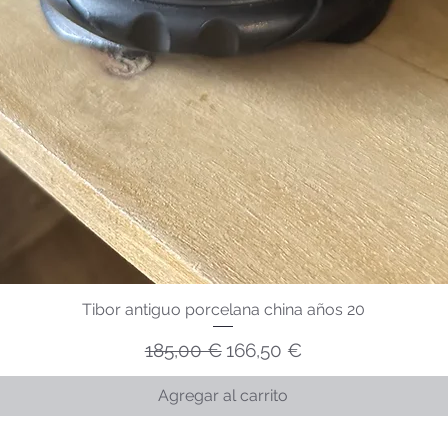
Tibor antiguo porcelana china años 20
Precio
Precio de oferta
185,00 €
166,50 €
Agregar al carrito