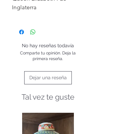
Inglaterra
Mide 11cm de altura.
Material Pvc.
Diseñado en UK.
NO es un juguete, es una
No hay reseñas todavía
pieza de coleccionista.
Comparte tu opinión. Deja la
No apto para niños
primera reseña.
menores de 3 años ya que
contiene piezas pequeñas.
Dejar una reseña
Tal vez te guste