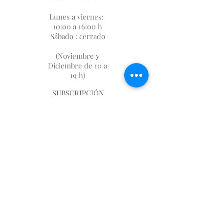
Lunes a viernes:
10:00 a 16:00 h
Sábado : cerrado
(Noviembre y
Diciembre de 10 a
19 h)
SUBSCRIPCIÓN
FIDELIZACIÓN
SOBRE NOSOTROS
DÓNDE ESTAMOS
AVISO LEGAL
GASTOS DE ENVIO
📩
first.imp@me.com
930046983