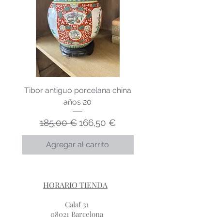
Tibor antiguo porcelana china
Lechera porcelana v
años 20
Precio
Precio de oferta
185,00 €
166,50 €
Agregar al carrito
HORARIO TIENDA
Calaf 31
08021 Barcelona