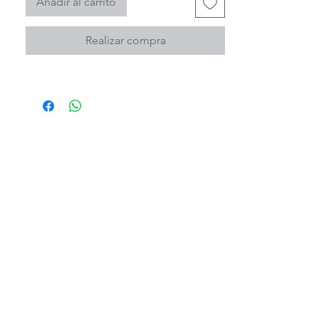
Añadir al carrito
distintos reyes ingleses
Hecha a mano en UK 🇬🇧
Realizar compra
Apto lavavajillas pero mejor
lavarla a mano con cuidado
Piezas unicas e irrepetibles y
que ya no se fabrican más.