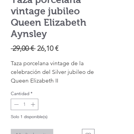
vintage jubileo
Queen Elizabeth
Aynsley
Precio
Precio
 29,00 € 
26,10 €
de
Taza porcelana vintage de la
oferta
celebración del Silver jubileo de
Queen Elizabeth II
del fabricante Aynsley
Cantidad
*
Está taza es muy especial y sólo
para los amantes de la historia
de la realeza inglesa ya que en
Solo 1 disponible(s)
la parte de atrás tiene toda la
información por años de los