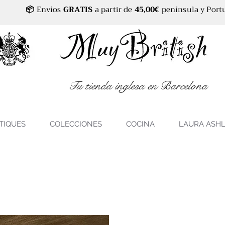
📦
Envíos
GRATIS
a partir de
45,00€
península y Port
Tu tienda inglesa en Barcelona
TIQUES
COLECCIONES
COCINA
LAURA ASH