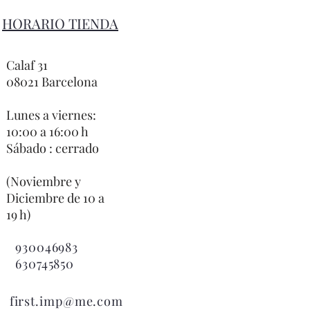
HORARIO TIENDA
Calaf 31
08021 Barcelona
Lunes a viernes:
10:00 a 16:00 h
Sábado : cerrado
(Noviembre y
Diciembre de 10 a
19 h)
930046983
630745850

first.imp@me.com