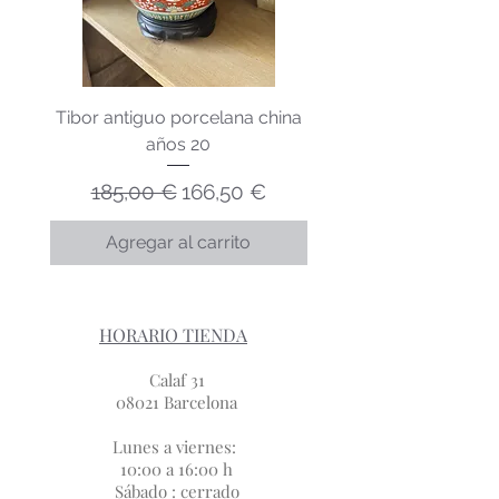
Tibor antiguo porcelana china
Lechera porcelana v
años 20
Precio
Precio de oferta
185,00 €
166,50 €
Agregar al carrito
HORARIO TIENDA
Calaf 31
08021 Barcelona
Lunes a viernes:
10:00 a 16:00 h
Sábado : cerrado