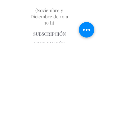
(Noviembre y
Diciembre de 10 a
19 h)
SUBSCRIPCIÓN
FIDELIZACIÓN
SOBRE NOSOTROS
DÓNDE ESTAMOS
AVISO LEGAL
GASTOS DE ENVIO
📩
first.imp@me.com
930046983
630745850
PROFESIONALES :