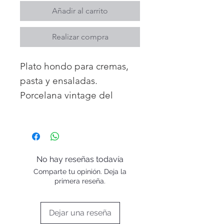
Añadir al carrito
Realizar compra
Plato hondo para cremas,
pasta y ensaladas.
Porcelana vintage del
fabricante Ironstone
Tableware
Made in UK zona
Staffordshire
No hay reseñas todavía
De la colección años 50
Comparte tu opinión. Deja la
Diámetro 22cm
primera reseña.
Piezas únicas e irrepetibles.
Dejar una reseña