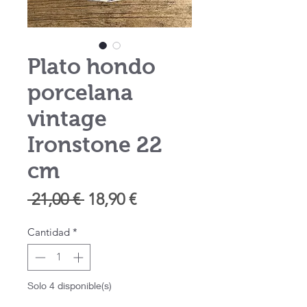
Plato hondo
porcelana
vintage
Ironstone 22
cm
Precio
Precio
 21,00 € 
18,90 €
de
Cantidad
*
oferta
Solo 4 disponible(s)