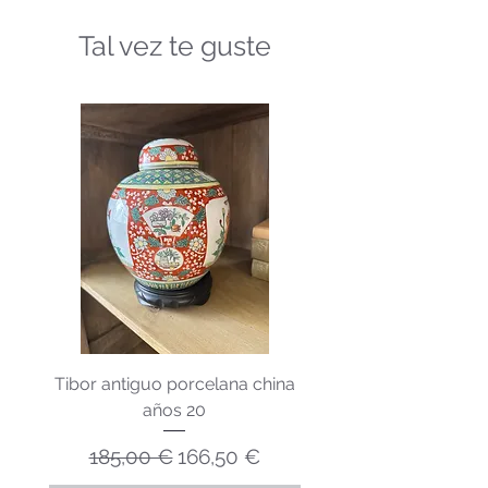
Tal vez te guste
Tibor antiguo porcelana china
Lechera porcelana v
años 20
Precio
Precio de oferta
185,00 €
166,50 €