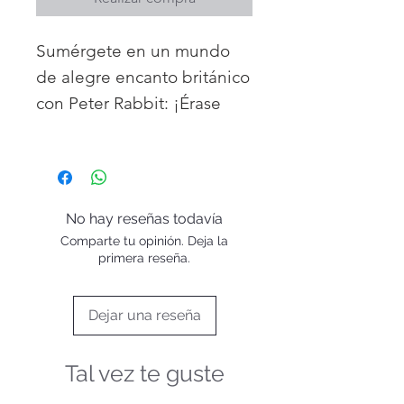
Sumérgete en un mundo
de alegre encanto británico
con Peter Rabbit: ¡Érase
una vez! Este adorable y
divertido peluche de Peter
Rabbit, vestido con su
icónica chaqueta, está listo
No hay reseñas todavía
para nuevas aventuras, ya
Comparte tu opinión. Deja la
sea saltando por los
primera reseña.
jardines o acurrucándose
para leer cuentos. Envuelto
Dejar una reseña
en una elegante bolsa con
la bandera británica, tanto
Tal vez te guste
para un pequeño soñador