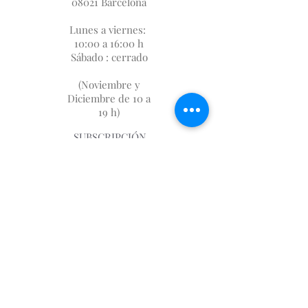
08021 Barcelona
Lunes a viernes:
10:00 a 16:00 h
Sábado : cerrado
(Noviembre y
Diciembre de 10 a
19 h)
SUBSCRIPCIÓN
FIDELIZACIÓN
SOBRE NOSOTROS
DÓNDE ESTAMOS
AVISO LEGAL
GASTOS DE ENVIO
📩
first.imp@me.com
930046983