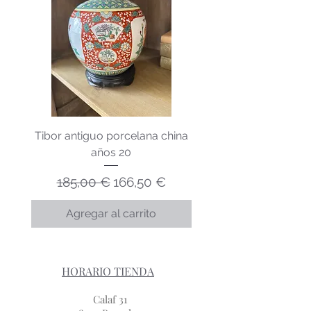
Tibor antiguo porcelana china
Lechera porcelana v
años 20
Precio
Precio de oferta
185,00 €
166,50 €
Agregar al carrito
HORARIO TIENDA
Calaf 31