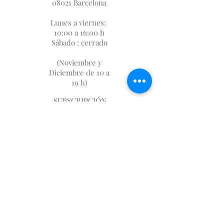
08021 Barcelona
Lunes a viernes:
10:00 a 16:00 h
Sábado : cerrado
(Noviembre y
Diciembre de 10 a
19 h)
SUBSCRIPCIÓN
FIDELIZACIÓN
SOBRE NOSOTROS
DÓNDE ESTAMOS
AVISO LEGAL
GASTOS DE ENVIO
📩
first.imp@me.com
930046983