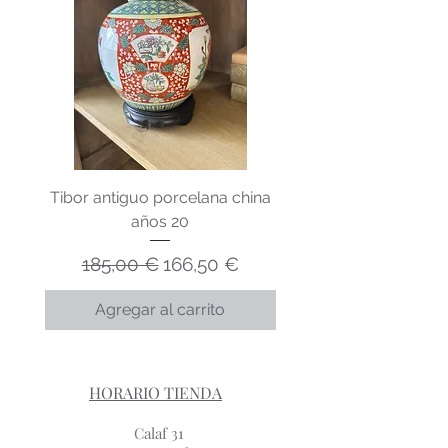
Tibor antiguo porcelana china
Lechera porcelana v
años 20
Precio
Precio de oferta
185,00 €
166,50 €
Agregar al carrito
HORARIO TIENDA
Calaf 31