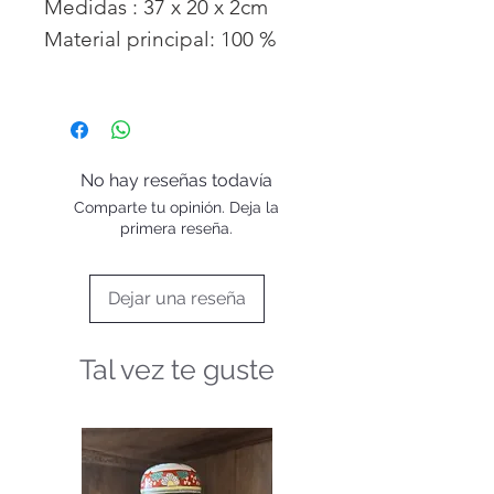
Medidas : 37 x 20 x 2cm
Material principal: 100 %
algodón.
Lavable a máquina a 40 °C,
ciclo sintético. No usar lejía.
No secar en secadora.
No hay reseñas todavía
Planchar a temperatura
Comparte tu opinión. Deja la
media. No lavar en seco.
primera reseña.
Lavar juntos colores
similares.
Dejar una reseña
Tal vez te guste