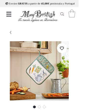
📦
Envíos
GRATIS
a partir de
45,00€
península y Portugal
Tu tienda inglesa en Barcelona