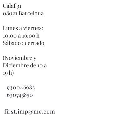
Calaf 31
08021 Barcelona
Lunes a viernes:
10:00 a 16:00 h
Sábado : cerrado
(Noviembre y
Diciembre de 10 a
19 h)
930046983
630745850

first.imp@me.com