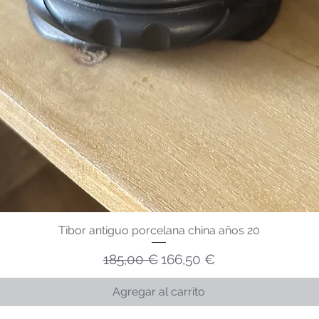
Tibor antiguo porcelana china años 20
Precio
Precio de oferta
185,00 €
166,50 €
Agregar al carrito