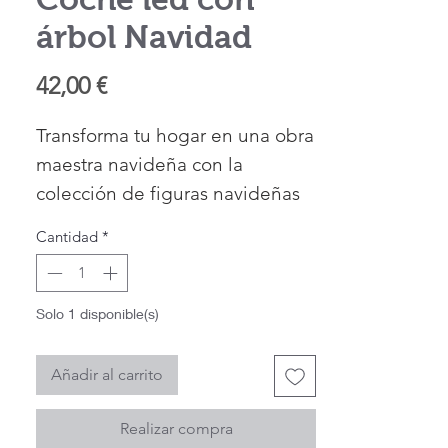
árbol Navidad
Precio
42,00 €
Transforma tu hogar en una obra
maestra navideña con la
colección de figuras navideñas
Aynsley. Pide estas piezas
Cantidad
*
atemporales hoy mismo y deja
que la magia de la temporada
se apodere de cada rincón de tu
Solo 1 disponible(s)
hogar. Estas figuras se
convertirán en preciados
Añadir al carrito
símbolos de la alegría y el amor
que traen las fiestas.
Realizar compra