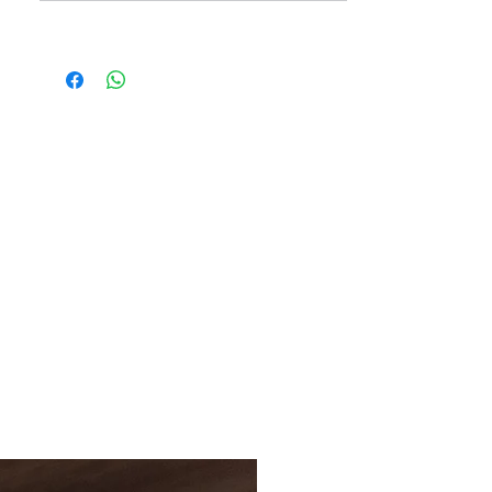
Captura la nostalgia de una
Navidad clásica con la figura
LED Morris Minor. Este coche
clásico, adornado con luces LED,
añade un toque de elegancia
atemporal a tu decoración
navideña.
Medidas: 22 cm de largo x 8,5
cm de ancho x 13 cm de alto
Resina