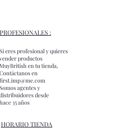
PROFESIONALES :
Si eres profesional y quieres
vender productos
MuyBritish en tu tienda,
Contáctanos en
first.imp@me.com
Somos agentes y
distribuidores desde
hace 35 años
HORARIO TIENDA