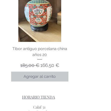
secadora.
Tibor antiguo porcelana china
Lechera porcelana v
años 20
Precio
Precio de oferta
185,00 €
166,50 €
Agregar al carrito
HORARIO TIENDA
Calaf 31