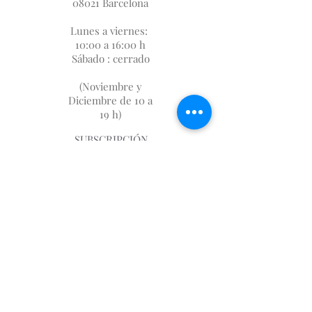
08021 Barcelona
Lunes a viernes:
10:00 a 16:00 h
Sábado : cerrado
(Noviembre y
Diciembre de 10 a
19 h)
SUBSCRIPCIÓN
FIDELIZACIÓN
SOBRE NOSOTROS
DÓNDE ESTAMOS
AVISO LEGAL
GASTOS DE ENVIO
📩
first.imp@me.com
930046983