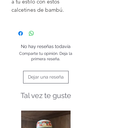
a tu estilo con estos
calcetines de bambú.
Con talón y puntera
reforzados, además de
costuras cosidas a mano
para mayor comodidad,
No hay reseñas todavía
ningún otro calcetín en el
Comparte tu opinión. Deja la
mercado se compara en
primera reseña.
suavidad, ajuste y
durabilidad.
Dejar una reseña
Tallas y cuidados
Talla de calzado : 40-47
Tal vez te guste
Lavar a máquina a 30-40 °C
(80-105 °F) con colores
similares.
No se recomienda usar