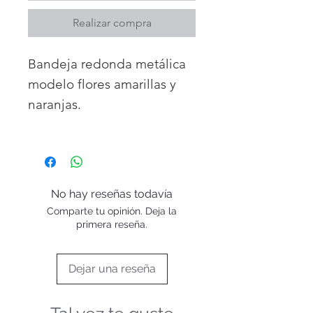
Realizar compra
Bandeja redonda metálica
modelo flores amarillas y
naranjas.
Medidas : 38 cm diámetro x
8 cm alto
Lleva dos asas fantásticas
que facilita el agarre. Ideal
No hay reseñas todavía
también para decorar.
Comparte tu opinión. Deja la
Es de la diseñadora
primera reseña.
británica Emma
Bridgewater
Dejar una reseña