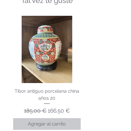
Tal vez te guste
Tibor antiguo porcelana china
Lechera porcelana v
años 20
Precio
Precio de oferta
185,00 €
166,50 €
Agregar al carrito