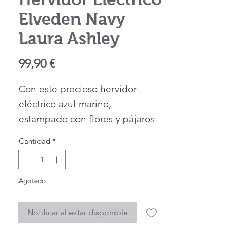
Elveden Navy
Laura Ashley
Precio
99,90 €
Con este precioso hervidor
eléctrico azul marino,
estampado con flores y pájaros
de color, podrás disfrutar de una
Cantidad
*
bebida caliente perfecta. Es el
modelo Elveden, de Laura
Ashley.
Agotado
Tiene capacidad de 1.7litros,
para preparar hasta 7 tazas. Es
Notificar al estar disponible
cómodo y su boca evita el goteo