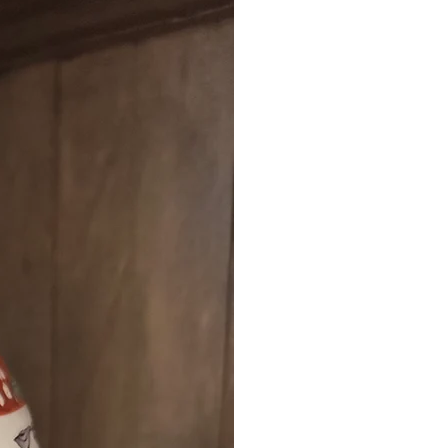
perfección con facilidad.
Tapa extraíble | Más fácil de
llenar y limpiar con acceso
completo.
Indicador de llenado | Evite
hervir más agua de la
necesaria.
19,8 cm x 27 cm x 24,9 cm
ACABADO
Estampado de pájaros y flores
exóticas Elveden azul marino