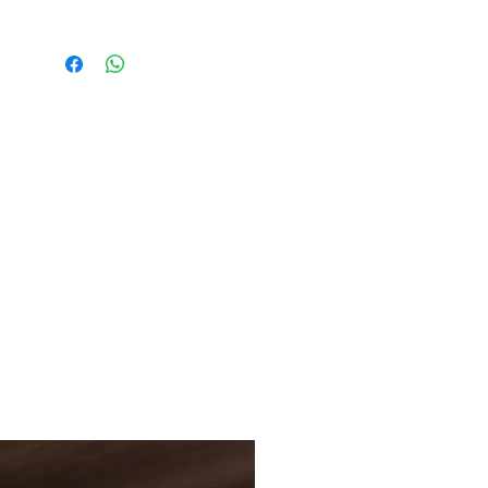
al servir.
El indicador de temperatura
permite preparar su bebida en
el momento correcto.
CARACTERÍSTICAS
Diseñado en Reino Unido,
garantía 2 años.
Un vertido perfecto | Pico de
vertido preciso que evita
goteos
Capacidad para siete tazas |
Práctica capacidad familiar de
1,7 litros.
Medidor de temperatura |
Prepare bebidas a la