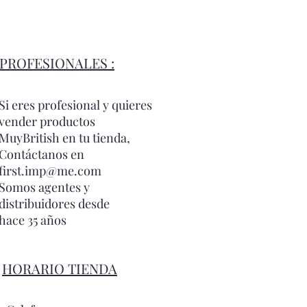
PROFESIONALES :
Si eres profesional y quieres
vender productos
MuyBritish en tu tienda,
Contáctanos en
first.imp@me.com
Somos agentes y
distribuidores desde
hace 35 años
HORARIO TIENDA