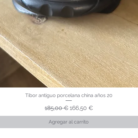
Tibor antiguo porcelana china años 20
Precio
Precio de oferta
185,00 €
166,50 €
Agregar al carrito