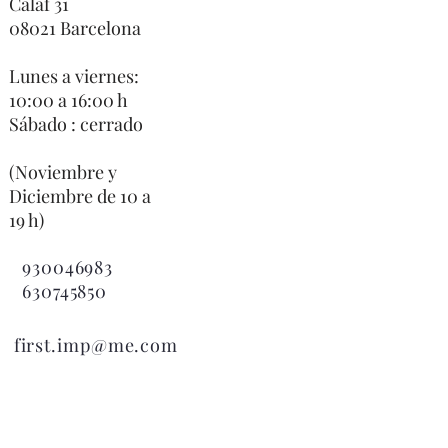
Calaf 31
08021 Barcelona
Lunes a viernes:
10:00 a 16:00 h
Sábado : cerrado
(Noviembre y
Diciembre de 10 a
19 h)
930046983
630745850

first.imp@me.com